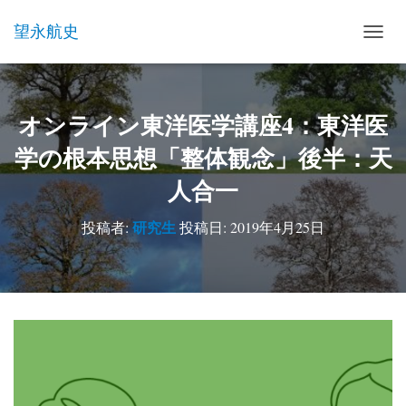
望永航史
ナ
ビ
ゲ
ー
オンライン東洋医学講座4：東洋医
シ
ョ
学の根本思想「整体観念」後半：天
ン
を
人合一
切
り
替
研究生
投稿者:
投稿日:
2019年4月25日
え