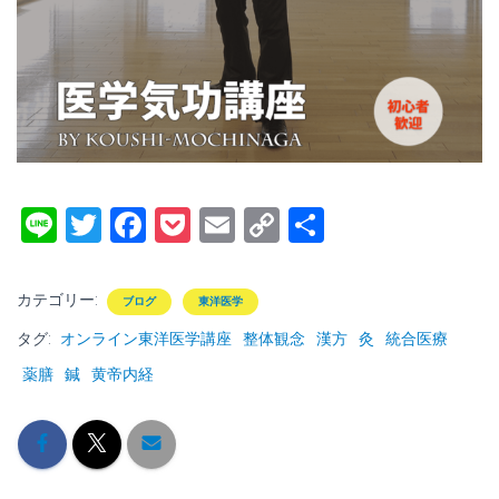
Li
T
F
P
E
C
共
n
wi
a
o
m
o
有
e
tt
ce
ck
ai
p
カテゴリー:
ブログ
東洋医学
er
b
et
l
y
タグ:
オンライン東洋医学講座
整体観念
漢方
灸
統合医療
o
Li
薬膳
鍼
黄帝内経
ok
nk