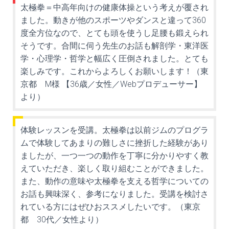
太極拳＝中高年向けの健康体操という考えが覆され
ました。動きが他のスポーツやダンスと違って360
度全方位なので、とても頭を使うし足腰も鍛えられ
そうです。合間に伺う先生のお話も解剖学・東洋医
学・心理学・哲学と幅広く圧倒されました。とても
楽しみです。これからよろしくお願いします！（東
京都 M様 【36歳／女性／Webプロデューサー】
より）
体験レッスンを受講。太極拳は以前ジムのプログラ
ムで体験してあまりの難しさに挫折した経験があり
ましたが、一つ一つの動作を丁寧に分かりやすく教
えていただき、楽しく取り組むことができました。
また、動作の意味や太極拳を支える哲学についての
お話も興味深く、参考になりました。受講を検討さ
れている方にはぜひおススメしたいです。（東京
都 30代／女性より）