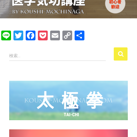
Li
T
F
P
E
C
共
n
wi
a
o
m
o
有
e
tt
ce
ck
ai
p
検
検索…
索
er
b
et
l
y
:
o
Li
ok
nk