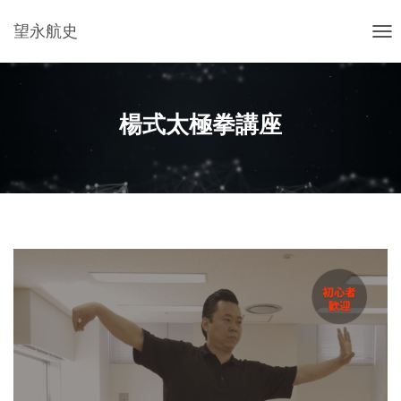
望永航史
ナ
ビ
ゲ
ー
楊式太極拳講座
シ
ョ
ン
を
切
り
替
え