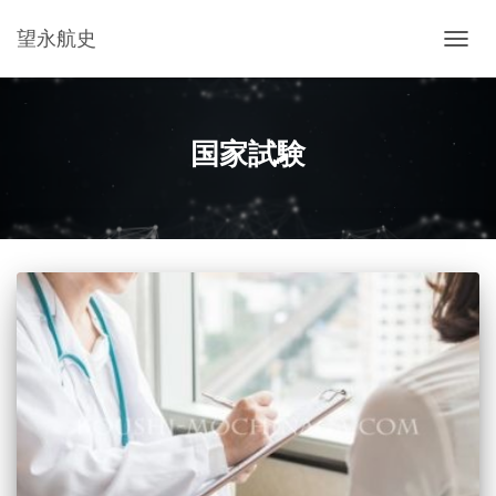
望永航史
ナ
ビ
ゲ
ー
国家試験
シ
ョ
ン
を
切
り
替
え