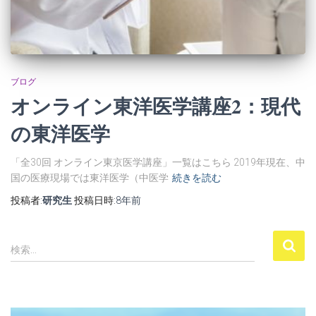
ブログ
オンライン東洋医学講座2：現代
の東洋医学
「全30回 オンライン東京医学講座」一覧はこちら 2019年現在、中
国の医療現場では東洋医学（中医学
続きを読む
投稿者:
研究生
投稿日時:
8年
前
検
検索…
索
: